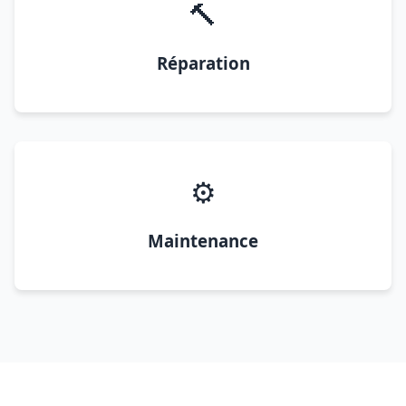
🔨
Réparation
⚙️
Maintenance