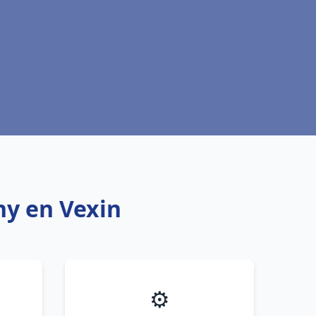
ny en Vexin
⚙️