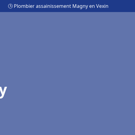
🕒 Plombier assainissement Magny en Vexin
y