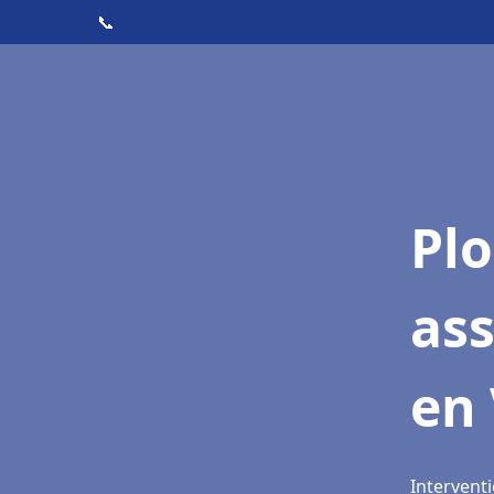
📞
Pl
as
en
Intervent