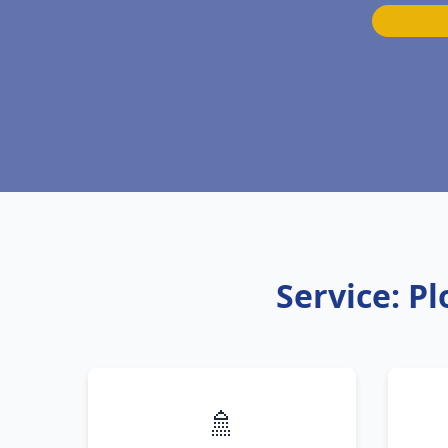
Service: P
🚿