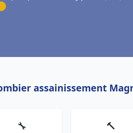
lombier assainissement Mag
🔧
🔨