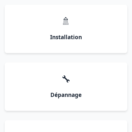
🚿
Installation
🔧
Dépannage