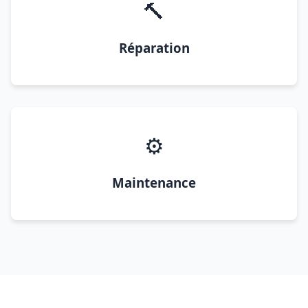
🔨
Réparation
⚙️
Maintenance