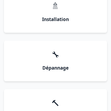
🚿
Installation
🔧
Dépannage
🔨