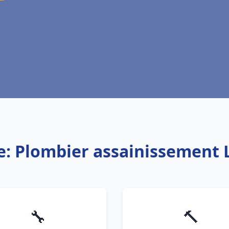
e: Plombier assainissement
🔧
🔨