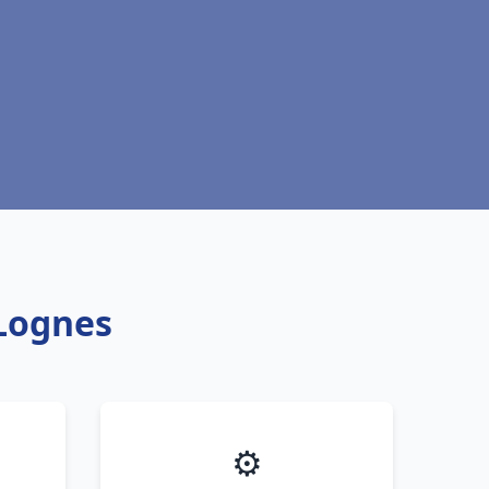
 Lognes
⚙️