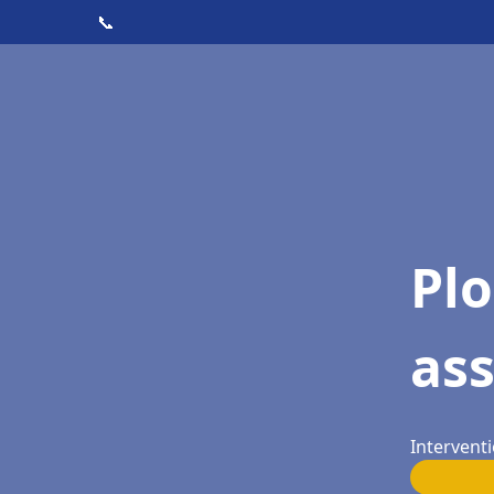
📞
Pl
as
Intervent