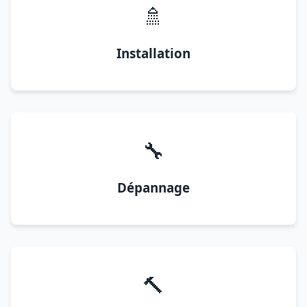
🚿
Installation
🔧
Dépannage
🔨