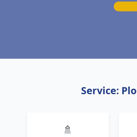
Service: Pl
🚿