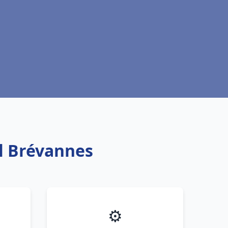
il Brévannes
⚙️