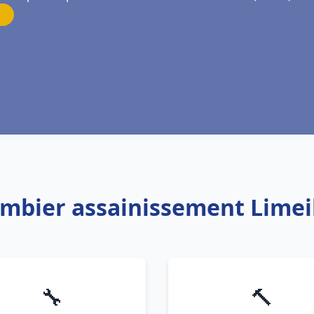
ombier assainissement Lime
🔧
🔨