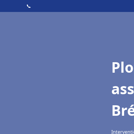
📞
Pl
ass
Br
Interventi