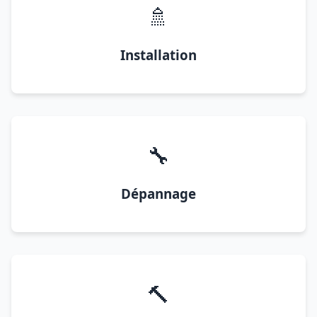
🚿
Installation
🔧
Dépannage
🔨