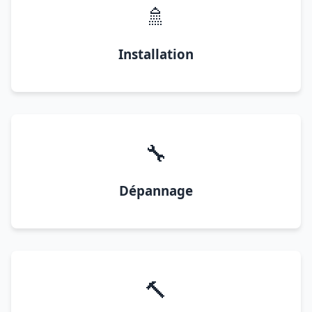
🚿
Installation
🔧
Dépannage
🔨