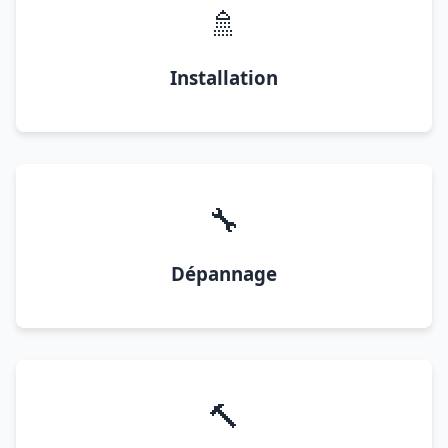
🚿
Installation
🔧
Dépannage
🔨