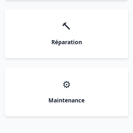
🔨
Réparation
⚙️
Maintenance