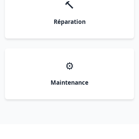
🔨
Réparation
⚙️
Maintenance