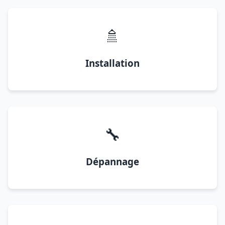
🚿
Installation
🔧
Dépannage