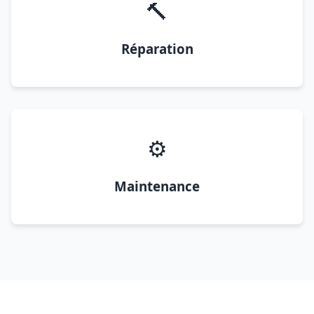
🔨
Réparation
⚙️
Maintenance