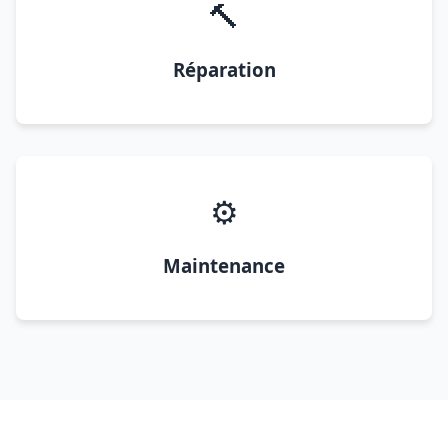
🔨
Réparation
⚙️
Maintenance