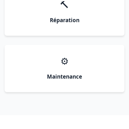
🔨
Réparation
⚙️
Maintenance