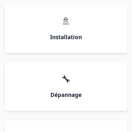
🚿
Installation
🔧
Dépannage