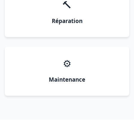
🔨
Réparation
⚙️
Maintenance