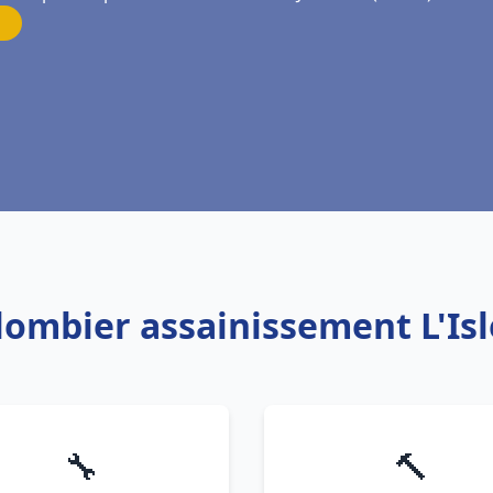
Plombier assainissement L'Isl
🔧
🔨