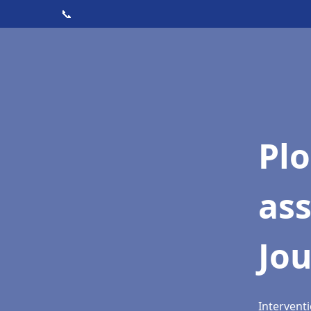
📞
Pl
ass
Jo
Interventi