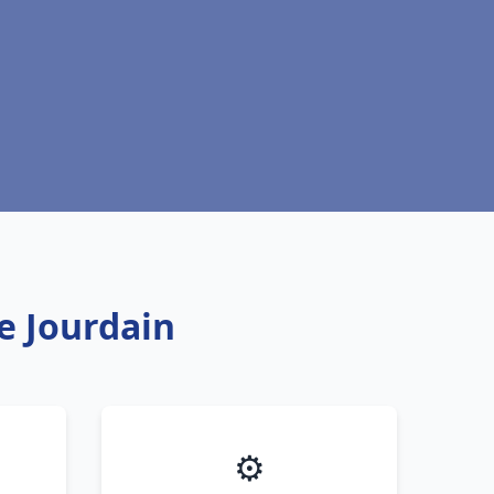
e Jourdain
⚙️