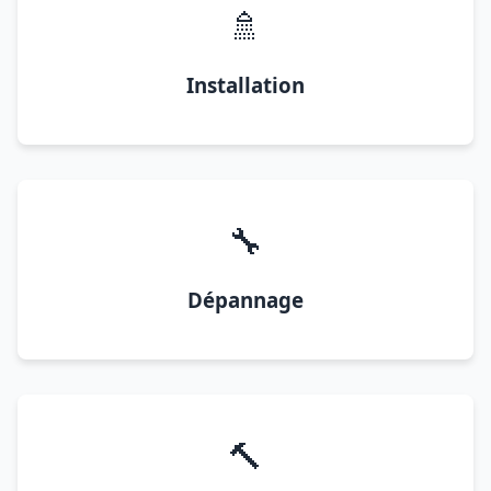
🚿
Installation
🔧
Dépannage
🔨