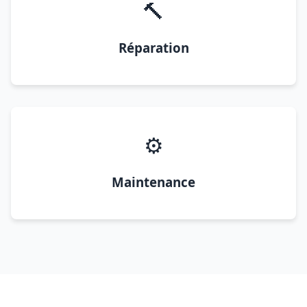
🔨
Réparation
⚙️
Maintenance