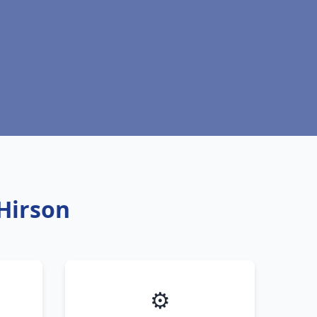
Hirson
⚙️