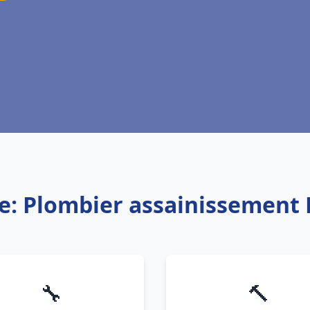
ce: Plombier assainissement 
🔧
🔨