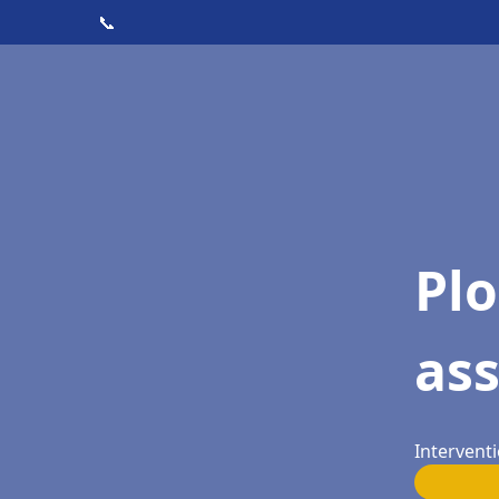
📞
Pl
as
Interventi