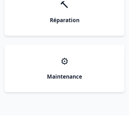
🔨
Réparation
⚙️
Maintenance