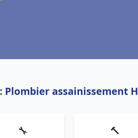
e: Plombier assainissement 
🔧
🔨