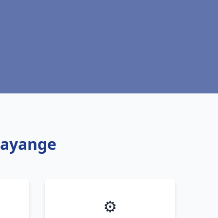
Hayange
⚙️