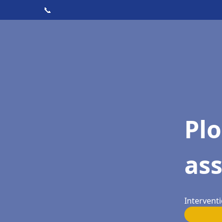
📞
Pl
as
Intervent