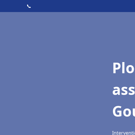
📞
Pl
as
Go
Intervent