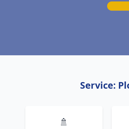
Service: P
🚿