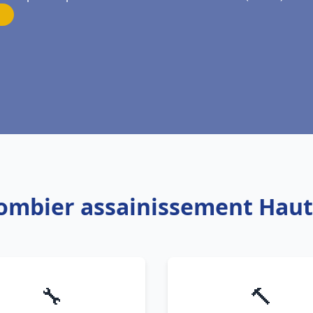
lombier assainissement Hau
🔧
🔨