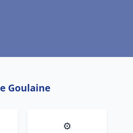
te Goulaine
⚙️