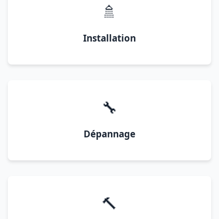
🚿
Installation
🔧
Dépannage
🔨