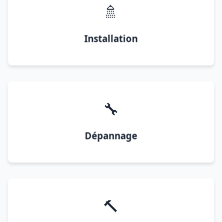
🚿
Installation
🔧
Dépannage
🔨