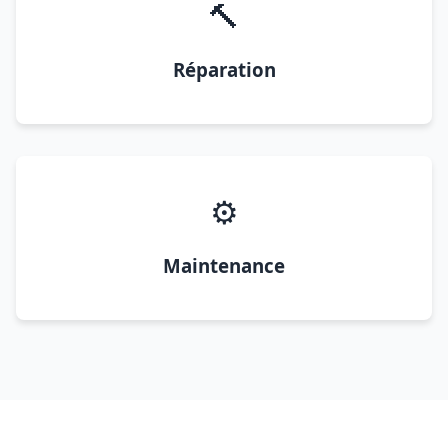
🔨
Réparation
⚙️
Maintenance