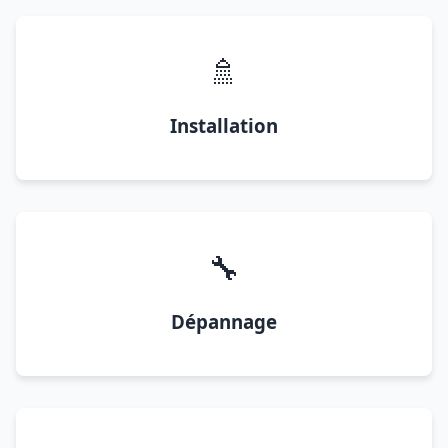
🚿
Installation
🔧
Dépannage