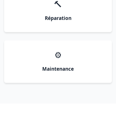
🔨
Réparation
⚙️
Maintenance