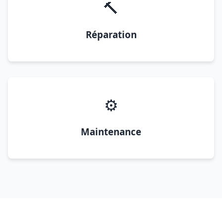
🔨
Réparation
⚙️
Maintenance