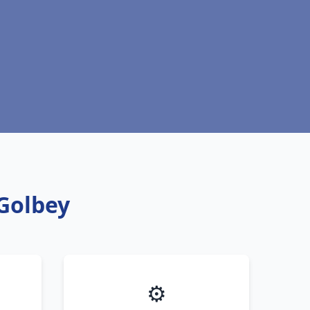
 Golbey
⚙️