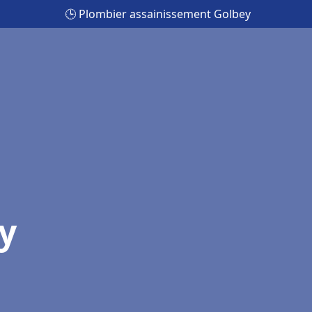
🕒 Plombier assainissement Golbey
y