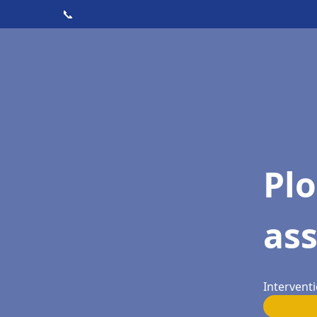
📞
Pl
as
Interventi