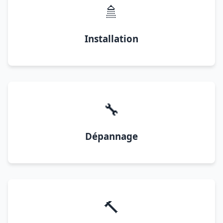
🚿
Installation
🔧
Dépannage
🔨