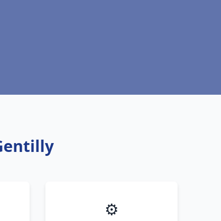
entilly
⚙️