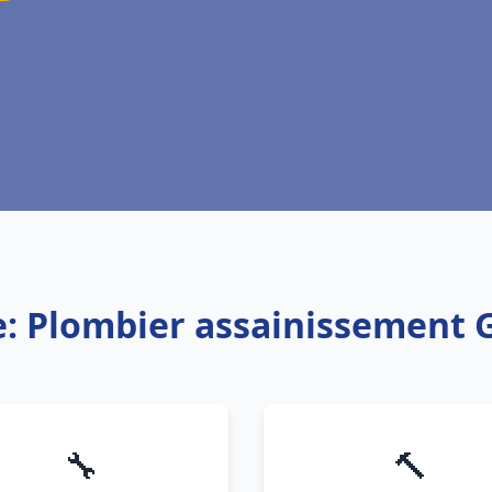
e: Plombier assainissement G
🔧
🔨