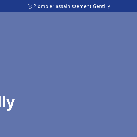
🕒 Plombier assainissement Gentilly
ly