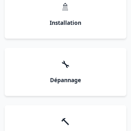
🚿
Installation
🔧
Dépannage
🔨