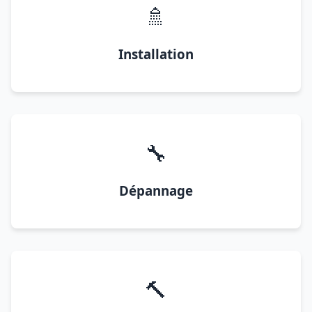
🚿
Installation
🔧
Dépannage
🔨