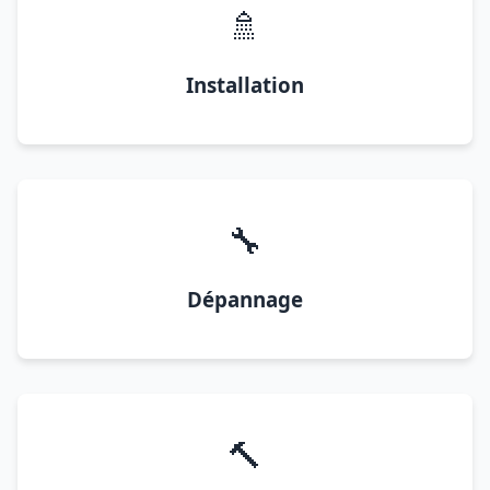
🚿
Installation
🔧
Dépannage
🔨