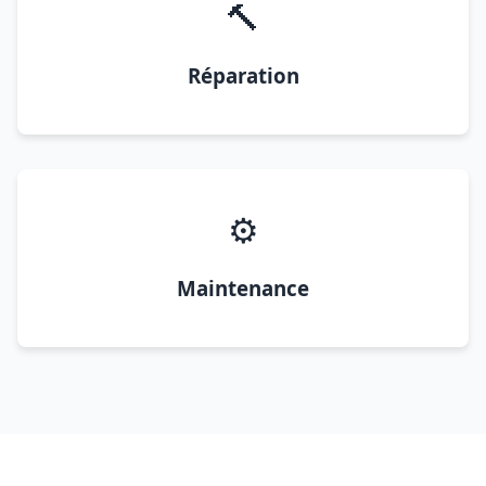
🔨
Réparation
⚙️
Maintenance