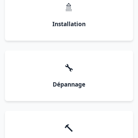
🚿
Installation
🔧
Dépannage
🔨