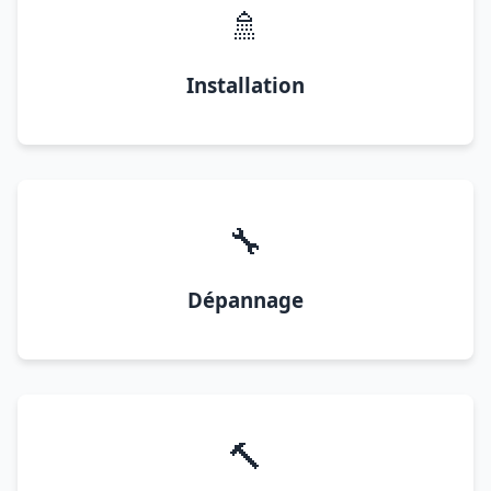
🚿
Installation
🔧
Dépannage
🔨