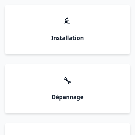
🚿
Installation
🔧
Dépannage