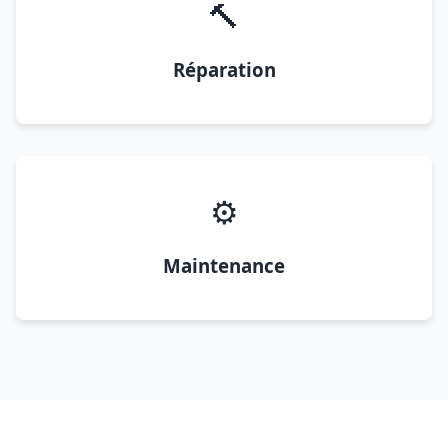
🔨
Réparation
⚙️
Maintenance