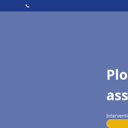
📞
Pl
ass
Interventi