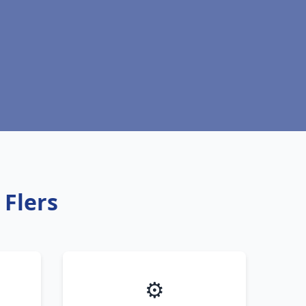
 Flers
⚙️