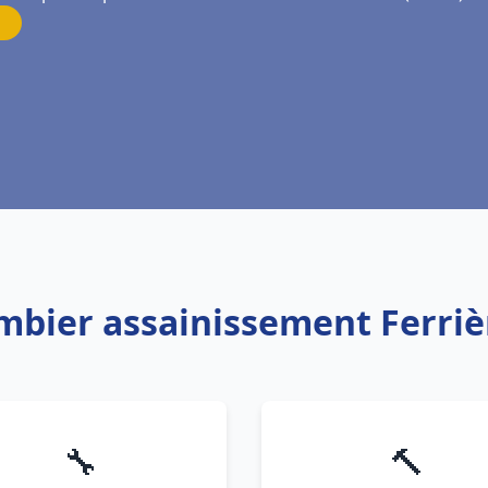
ombier assainissement Ferriè
🔧
🔨