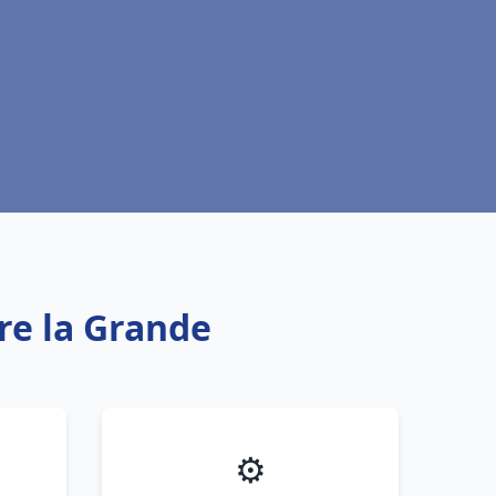
re la Grande
⚙️