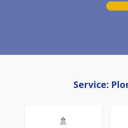
Service: Pl
🚿