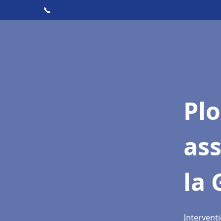
📞
Pl
ass
la
Interventi