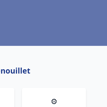
nouillet
⚙️