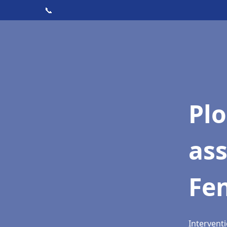
📞
Pl
as
Fen
Interventi