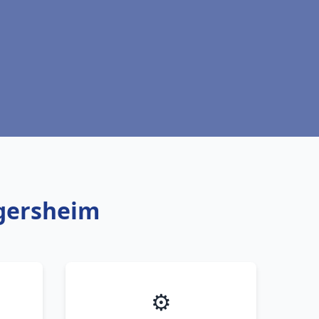
egersheim
⚙️