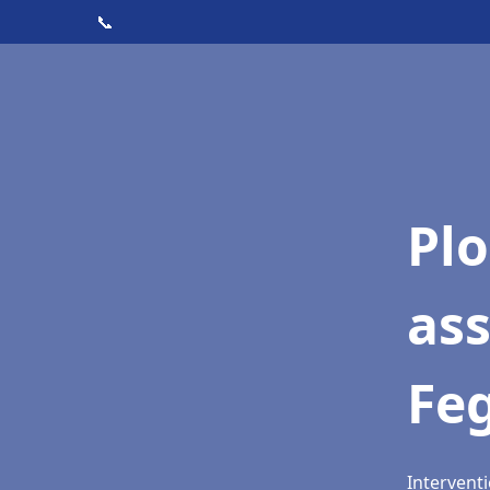
📞
Pl
as
Fe
Intervent