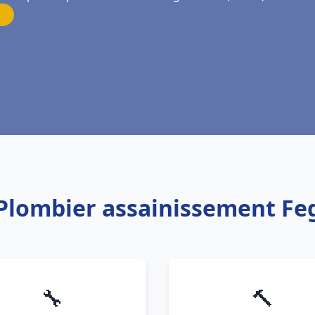
 Plombier assainissement F
🔧
🔨