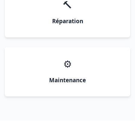
🔨
Réparation
⚙️
Maintenance