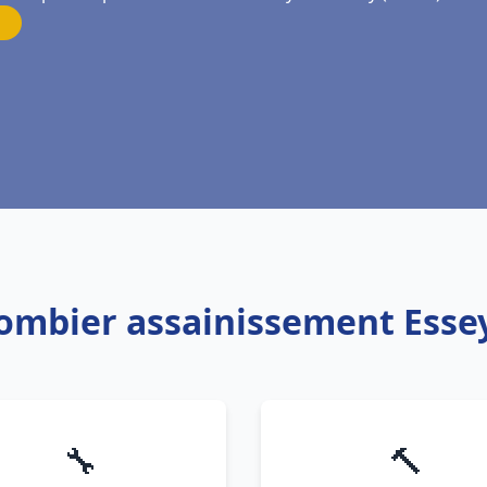
lombier assainissement Esse
🔧
🔨