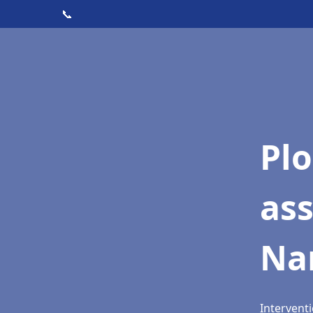
📞
Pl
ass
Na
Interventi