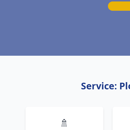
Service: P
🚿