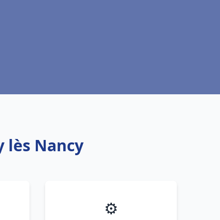
y lès Nancy
⚙️