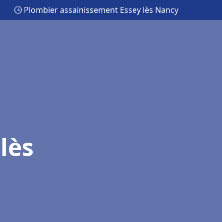
🕒 Plombier assainissement Essey lès Nancy
lès