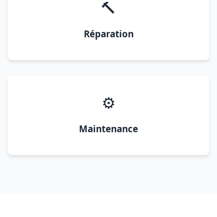
🔨
Réparation
⚙️
Maintenance