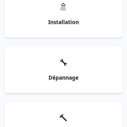
🚿
Installation
🔧
Dépannage
🔨