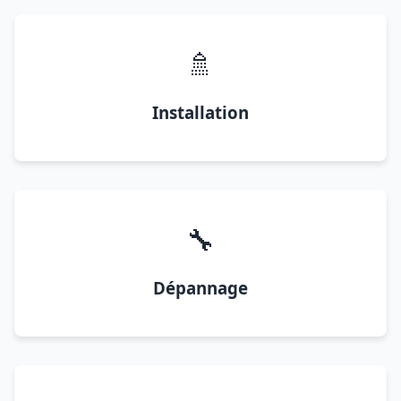
🚿
Installation
🔧
Dépannage