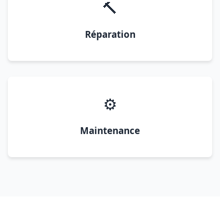
🔨
Réparation
⚙️
Maintenance