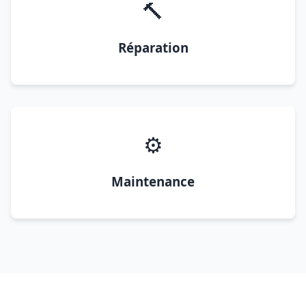
🔨
Réparation
⚙️
Maintenance