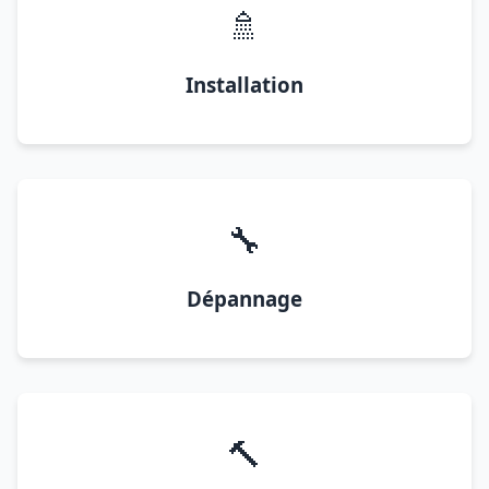
🚿
Installation
🔧
Dépannage
🔨