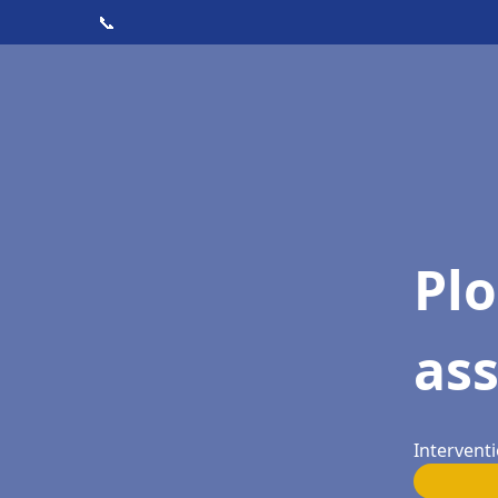
📞
Pl
as
Interventi