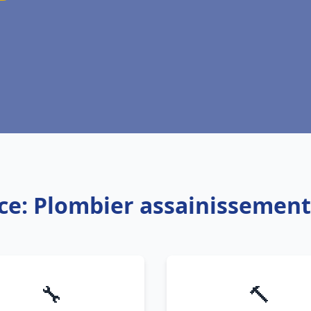
ce: Plombier assainissemen
🔧
🔨