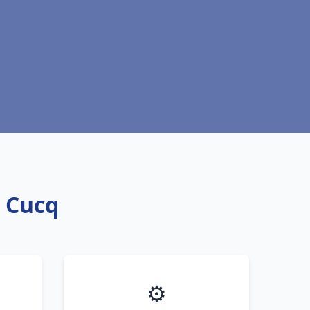
t Cucq
⚙️